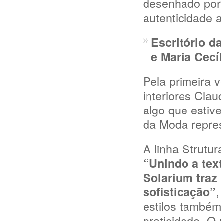
desenhado por 
autenticidade a
Escritório d
e Maria Cecí
Pela primeira 
interiores Clau
algo que estive
da Moda repres
A linha Strutu
“Unindo a tex
Solarium traz
,
sofisticação”
estilos também
praticidade. 