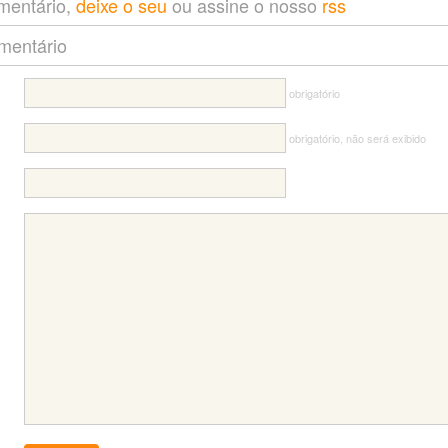
entário,
deixe o seu
ou assine o nosso
rss
mentário
obrigatório
obrigatório, não será exibido