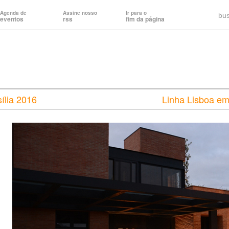
Agenda de
Assine nosso
Ir para o
bu
eventos
rss
fim da página
ília 2016
Linha Lisboa em