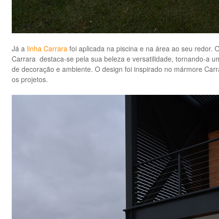
Já a
linha Carrara
foi aplicada na piscina e na área ao seu redor. 
Carrara destaca-se pela sua beleza e versatilidade, tornando-a u
de decoração e ambiente. O design foi inspirado no mármore Carrar
os projetos.