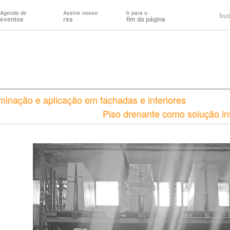
Agenda de
Assine nosso
Ir para o
bu
eventos
rss
fim da página
minação e aplicação em fachadas e interiores
Piso drenante como solução int