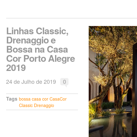
Linhas Classic,
Drenaggio e
Bossa na Casa
Cor Porto Alegre
2019
24 de Julho de 2019
0
Tags
bossa
casa cor
CasaCor
Classic
Drenaggio