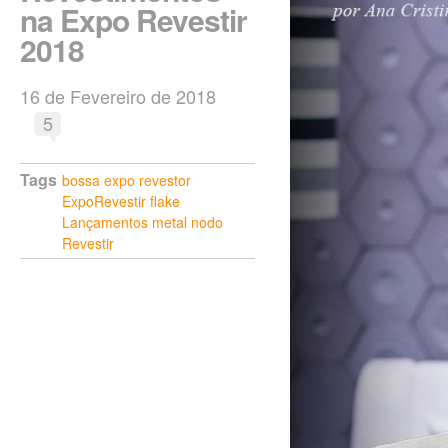
na Expo Revestir
2018
16 de Fevereiro de 2018
5
Tags
bossa
expo revestor
ExpoRevestir
flake
Lançamentos
metal
nodo
Revestir