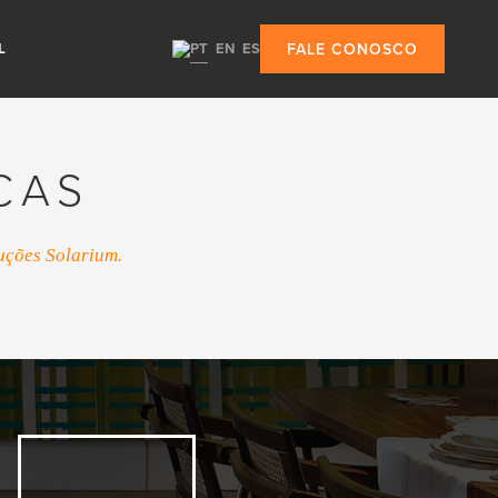
L
PT
EN
ES
FALE CONOSCO
CAS
uções Solarium.